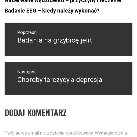
Naderwane wędzidełko – przyczyny i leczenie
Badanie EEG – kiedy należy wykonać?
Nawigacja
wpisu
Poprzedni
Badania na grzybicę jelit
Poprzedni
wpis:
Następne
Choroby tarczycy a depresja
Następny
post:
DODAJ KOMENTARZ
Twój adres email nie zostanie opublikowany.
Wymagane pola