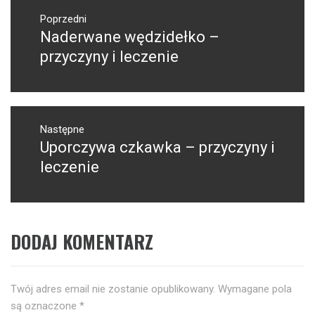
Nawigacja
wpisu
Poprzedni
Naderwane wędzidełko –
Poprzedni
wpis:
przyczyny i leczenie
Następne
Uporczywa czkawka – przyczyny i
Następny
post:
leczenie
DODAJ KOMENTARZ
Twój adres email nie zostanie opublikowany.
Wymagane pola
są oznaczone
*